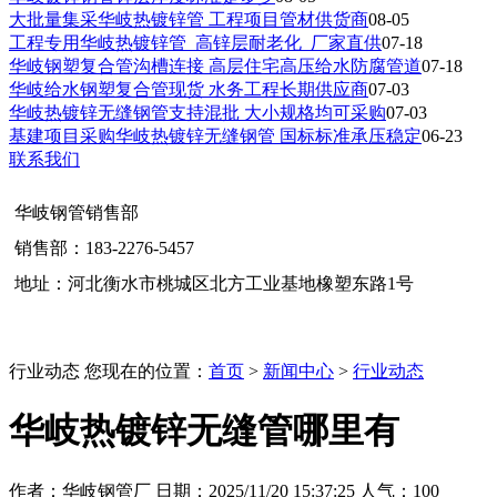
大批量集采华岐热镀锌管 工程项目管材供货商
08-05
工程专用华岐热镀锌管_高锌层耐老化_厂家直供
07-18
华岐钢塑复合管沟槽连接 高层住宅高压给水防腐管道
07-18
华岐给水钢塑复合管现货 水务工程长期供应商
07-03
华岐热镀锌无缝钢管支持混批 大小规格均可采购
07-03
基建项目采购华岐热镀锌无缝钢管 国标标准承压稳定
06-23
联系我们
华岐钢管销售部
销售部：183-2276-5457
地址：河北衡水市桃城区北方工业基地橡塑东路1号
行业动态
您现在的位置：
首页
>
新闻中心
>
行业动态
华岐热镀锌无缝管哪里有
作者：华岐钢管厂 日期：2025/11/20 15:37:25 人气：
100