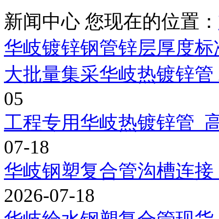
新闻中心
您现在的位置：
华岐镀锌钢管锌层厚度标
大批量集采华岐热镀锌管
05
工程专用华岐热镀锌管_
07-18
华岐钢塑复合管沟槽连接
2026-07-18