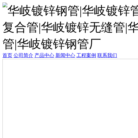
首页
公司简介
产品中心
新闻中心
工程案例
联系我们