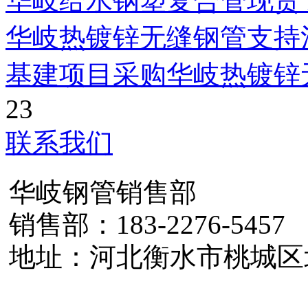
华岐给水钢塑复合管现货
华岐热镀锌无缝钢管支持
基建项目采购华岐热镀锌
23
联系我们
华岐钢管销售部
销售部：183-2276-5457
地址：河北衡水市桃城区