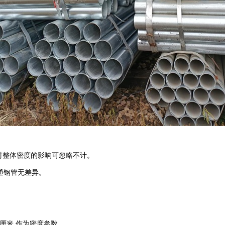
，对整体密度的影响可忽略不计。
普通钢管无差异。
厘米 作为密度参数。