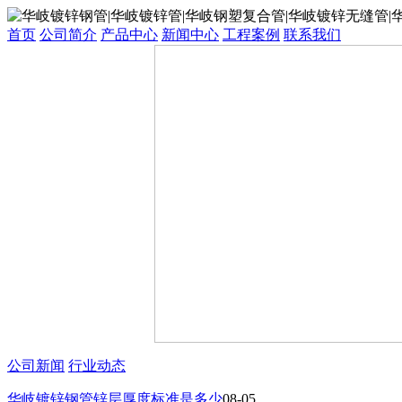
首页
公司简介
产品中心
新闻中心
工程案例
联系我们
公司新闻
行业动态
华岐镀锌钢管锌层厚度标准是多少
08-05