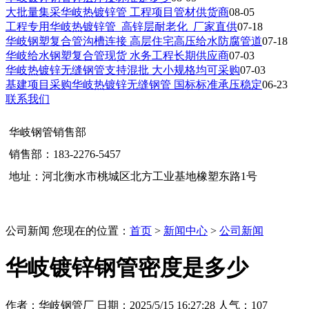
大批量集采华岐热镀锌管 工程项目管材供货商
08-05
工程专用华岐热镀锌管_高锌层耐老化_厂家直供
07-18
华岐钢塑复合管沟槽连接 高层住宅高压给水防腐管道
07-18
华岐给水钢塑复合管现货 水务工程长期供应商
07-03
华岐热镀锌无缝钢管支持混批 大小规格均可采购
07-03
基建项目采购华岐热镀锌无缝钢管 国标标准承压稳定
06-23
联系我们
华岐钢管销售部
销售部：183-2276-5457
地址：河北衡水市桃城区北方工业基地橡塑东路1号
公司新闻
您现在的位置：
首页
>
新闻中心
>
公司新闻
华岐镀锌钢管密度是多少
作者：华岐钢管厂 日期：2025/5/15 16:27:28 人气：
107