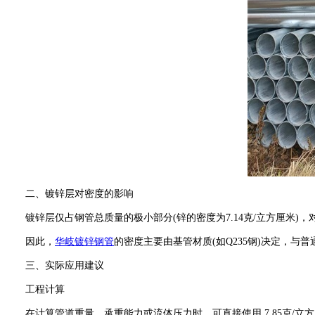
二、镀锌层对密度的影响
镀锌层仅占钢管总质量的极小部分(锌的密度为7.14克/立方厘米)
因此，
华岐镀锌钢管
的密度主要由基管材质(如Q235钢)决定，与
三、实际应用建议
工程计算
在计算管道重量、承重能力或流体压力时，可直接使用 7.85克/立方